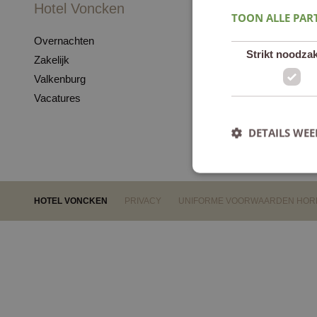
Hotel Voncken
Informatie
TOON ALLE PAR
Overnachten
Online boeken
Strikt noodzak
Zakelijk
Reviews
Valkenburg
Over ons
Vacatures
Parkeren
Veelgestelde vrage
DETAILS WE
HOTEL VONCKEN
PRIVACY
UNIFORME VOORWAARDEN HOR