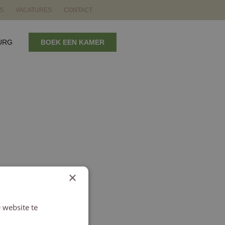
S
VACATURES
CONTACT
URG
BOEK EEN KAMER
×
 website te
Lees verder