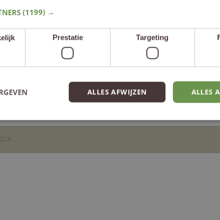
Contact
TNERS
(1199) →
Hotel Voncken
elijk
Prestatie
Targeting
Walramplein 1
6301 DC Valkenburg aan de Geul
T
+31(0)43 601 28 41
n
E
info@hotelvoncken.nl
ERGEVEN
ALLES AFWIJZEN
ALLES 
ECA