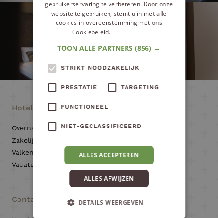
gebruikerservaring te verbeteren. Door onze
website te gebruiken, stemt u in met alle
cookies in overeenstemming met ons
Cookiebeleid.
Lees verder
TOON ALLE PARTNERS
(856) →
STRIKT NOODZAKELIJK
PRESTATIE
TARGETING
Hotel Voncken
FUNCTIONEEL
Informatie
NIET-GECLASSIFICEERD
Overnachten
Online boeken
Zakelijk
Reviews
Valkenburg
Over ons
ALLES ACCEPTEREN
Vacatures
Parkeren
Veelgestelde vragen
ALLES AFWIJZEN
Contact
DETAILS WEERGEVEN